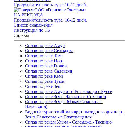
Продолжительность тура: 10-12 дней.
НА РЕКЕ УДА
Продолжительность тура: 10-12 дней.
Список снаряжения
Инструкция по ТБ
Сплавы
Сплав по реке Амур
Сплав по реке Селемджа
Сплав по реке Томь
Сплав по реке Нора
Сплав по реке Гилюй
Сплав по реке Салокачи
Сплав по реке Кема
Сплав по реке Туюн
Сплав по реке Зея
Сплав по реке Амур от с Ушаково до с Буссе
Cплав по реке Зея с. Чагоян - с. Сохатино
Cплав по реке Зея (c. Малая Сазанка - с.
Натальино)
Водный туристский маршрут выходного дня по р.
Зея п. Белогорье - г. Благовещенск
Сплав по рекам Ульма - Селемджа - Таскино