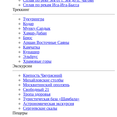
Сплав по реке Зея от г. Зея до п. Чагоян
Сплав по рекам Иса-Ига-Бысса
Треккинг
Тукурингра
Кодар
Мунку-Сардык
Хамар-Дабан
Брюс
Аршан Восточные Саяны
Камчатка
Кунашир
Эльбрус
Храмовые горы
Экскурсии
Крепость Чжуржэний
Михайловские столбы
Москвитинский оползень
Свободный 21
Тропа здоровья
Туристическая база «Шамбала»
Астрономическая экскурсия
Сергеевские скалы
Пещеры