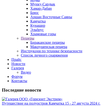
Мунку-Сардык
Хамар-Дабан
Брюс
Аршан Восточные Саяны
Камчатка
Кунашир
Эльбрус
Храмовые горы
Пещеры
Бираканские пещеры
Макрушенская пещера
Инструкция по технике безопасности
Список личного снаряжения
Прайс
Новости
Галерея
Видео
Форум
Контакты
Последние новости
Путешествие на полуостров Камчатка 15 - 27 августа 2024 г.