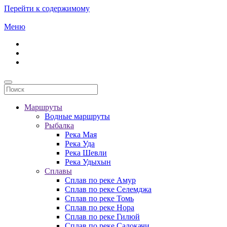
Перейти к содержимому
Меню
Маршруты
Водные маршруты
Рыбалка
Река Мая
Река Уда
Река Шевли
Река Удыхын
Сплавы
Сплав по реке Амур
Сплав по реке Селемджа
Сплав по реке Томь
Сплав по реке Нора
Сплав по реке Гилюй
Сплав по реке Салокачи