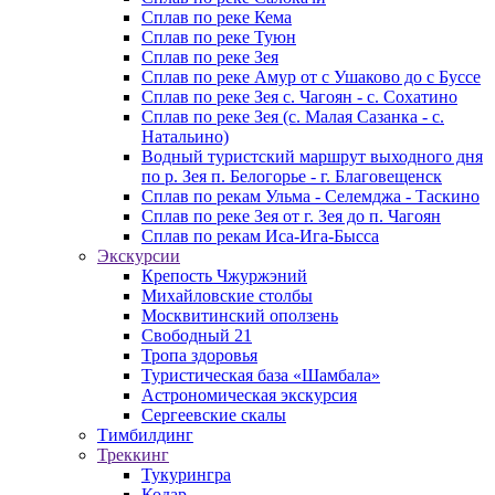
Сплав по реке Кема
Сплав по реке Туюн
Сплав по реке Зея
Сплав по реке Амур от с Ушаково до с Буссе
Cплав по реке Зея с. Чагоян - с. Сохатино
Cплав по реке Зея (c. Малая Сазанка - с.
Натальино)
Водный туристский маршрут выходного дня
по р. Зея п. Белогорье - г. Благовещенск
Сплав по рекам Ульма - Селемджа - Таскино
Сплав по реке Зея от г. Зея до п. Чагоян
Сплав по рекам Иса-Ига-Бысса
Экскурсии
Крепость Чжуржэний
Михайловские столбы
Москвитинский оползень
Свободный 21
Тропа здоровья
Туристическая база «Шамбала»
Астрономическая экскурсия
Сергеевские скалы
Тимбилдинг
Треккинг
Тукурингра
Кодар