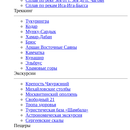
Сплав по реке Зея от г. Зея до п. Чагоян
Сплав по рекам Иса-Ига-Бысса
Треккинг
Тукурингра
Кодар
Мунку-Сардык
Хамар-Дабан
Брюс
Аршан Восточные Саяны
Камчатка
Кунашир
Эльбрус
Храмовые горы
Экскурсии
Крепость Чжуржэний
Михайловские столбы
Москвитинский оползень
Свободный 21
Тропа здоровья
Туристическая база «Шамбала»
Астрономическая экскурсия
Сергеевские скалы
Пещеры