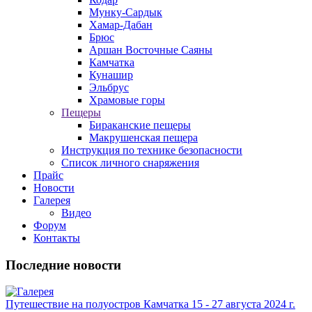
Мунку-Сардык
Хамар-Дабан
Брюс
Аршан Восточные Саяны
Камчатка
Кунашир
Эльбрус
Храмовые горы
Пещеры
Бираканские пещеры
Макрушенская пещера
Инструкция по технике безопасности
Список личного снаряжения
Прайс
Новости
Галерея
Видео
Форум
Контакты
Последние новости
Путешествие на полуостров Камчатка 15 - 27 августа 2024 г.