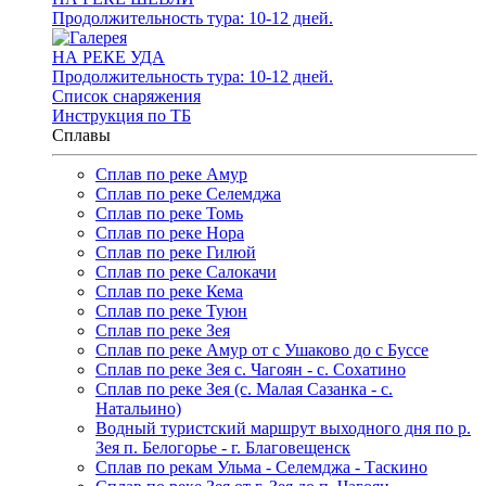
Продолжительность тура: 10-12 дней.
НА РЕКЕ УДА
Продолжительность тура: 10-12 дней.
Список снаряжения
Инструкция по ТБ
Сплавы
Сплав по реке Амур
Сплав по реке Селемджа
Сплав по реке Томь
Сплав по реке Нора
Сплав по реке Гилюй
Сплав по реке Салокачи
Сплав по реке Кема
Сплав по реке Туюн
Сплав по реке Зея
Сплав по реке Амур от с Ушаково до с Буссе
Cплав по реке Зея с. Чагоян - с. Сохатино
Cплав по реке Зея (c. Малая Сазанка - с.
Натальино)
Водный туристский маршрут выходного дня по р.
Зея п. Белогорье - г. Благовещенск
Сплав по рекам Ульма - Селемджа - Таскино