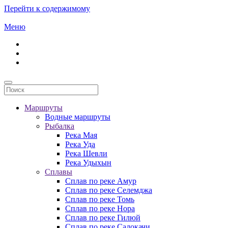
Перейти к содержимому
Меню
Маршруты
Водные маршруты
Рыбалка
Река Мая
Река Уда
Река Шевли
Река Удыхын
Сплавы
Сплав по реке Амур
Сплав по реке Селемджа
Сплав по реке Томь
Сплав по реке Нора
Сплав по реке Гилюй
Сплав по реке Салокачи