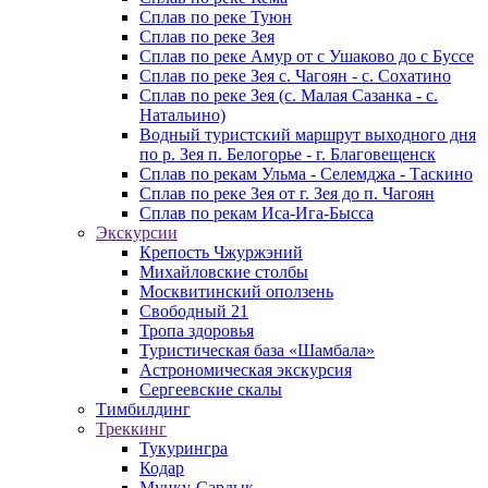
Сплав по реке Туюн
Сплав по реке Зея
Сплав по реке Амур от с Ушаково до с Буссе
Cплав по реке Зея с. Чагоян - с. Сохатино
Cплав по реке Зея (c. Малая Сазанка - с.
Натальино)
Водный туристский маршрут выходного дня
по р. Зея п. Белогорье - г. Благовещенск
Сплав по рекам Ульма - Селемджа - Таскино
Сплав по реке Зея от г. Зея до п. Чагоян
Сплав по рекам Иса-Ига-Бысса
Экскурсии
Крепость Чжуржэний
Михайловские столбы
Москвитинский оползень
Свободный 21
Тропа здоровья
Туристическая база «Шамбала»
Астрономическая экскурсия
Сергеевские скалы
Тимбилдинг
Треккинг
Тукурингра
Кодар
Мунку-Сардык