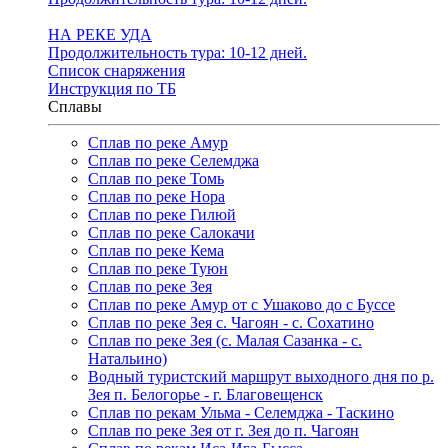
НА РЕКЕ УДА
Продолжительность тура: 10-12 дней.
Список снаряжения
Инструкция по ТБ
Сплавы
Сплав по реке Амур
Сплав по реке Селемджа
Сплав по реке Томь
Сплав по реке Нора
Сплав по реке Гилюй
Сплав по реке Салокачи
Сплав по реке Кема
Сплав по реке Туюн
Сплав по реке Зея
Сплав по реке Амур от с Ушаково до с Буссе
Cплав по реке Зея с. Чагоян - с. Сохатино
Cплав по реке Зея (c. Малая Сазанка - с.
Натальино)
Водный туристский маршрут выходного дня по р.
Зея п. Белогорье - г. Благовещенск
Сплав по рекам Ульма - Селемджа - Таскино
Сплав по реке Зея от г. Зея до п. Чагоян