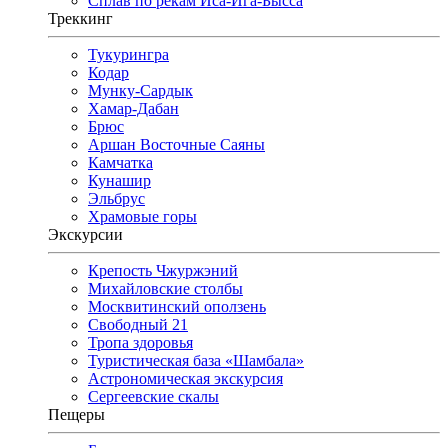
Сплав по рекам Иса-Ига-Бысса
Треккинг
Тукурингра
Кодар
Мунку-Сардык
Хамар-Дабан
Брюс
Аршан Восточные Саяны
Камчатка
Кунашир
Эльбрус
Храмовые горы
Экскурсии
Крепость Чжуржэний
Михайловские столбы
Москвитинский оползень
Свободный 21
Тропа здоровья
Туристическая база «Шамбала»
Астрономическая экскурсия
Сергеевские скалы
Пещеры