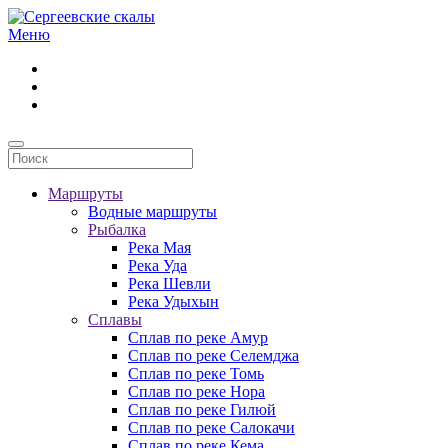
Перейти к содержимому
Меню
Маршруты
Водные маршруты
Рыбалка
Река Мая
Река Уда
Река Шевли
Река Удыхын
Сплавы
Сплав по реке Амур
Сплав по реке Селемджа
Сплав по реке Томь
Сплав по реке Нора
Сплав по реке Гилюй
Сплав по реке Салокачи
Сплав по реке Кема