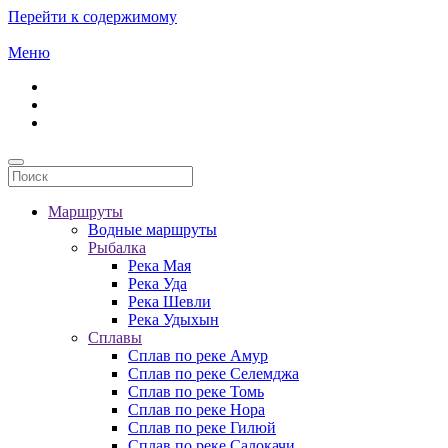
Перейти к содержимому
Меню
Маршруты
Водные маршруты
Рыбалка
Река Мая
Река Уда
Река Шевли
Река Удыхын
Сплавы
Сплав по реке Амур
Сплав по реке Селемджа
Сплав по реке Томь
Сплав по реке Нора
Сплав по реке Гилюй
Сплав по реке Салокачи