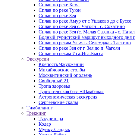
Сплав по реке Кема
Сплав по реке Туюн
Сплав по реке Зея
Сплав по реке Амур от с Ушаково до с Буссе
Cплав по реке Зея с. Чагоян - с. Сохатино
Cплав по реке Зея (c. Малая Сазанка - с. Ната
Водный туристский маршрут выходного дня по 
Сплав по рекам Ульма - Селемджа - Таскино
Сплав по реке Зея от г. Зея до п. Чагоян
Сплав по рекам Иса-Ига-Бысса
Экскурсии
Крепость Чжуржэний
Михайловские столбы
Москвитинский оползень
Свободный 21
Тропа здоровья
Туристическая база «Шамбала»
Астрономическая экскурсия
Сергеевские скалы
Тимбилдинг
Треккинг
Тукурингра
Кодар
Мунку-Сардык
Хамар-Дабан