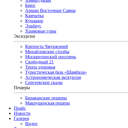
Хамар-Дабан
Брюс
Аршан Восточные Саяны
Камчатка
Кунашир
Эльбрус
Храмовые горы
Экскурсии
Крепость Чжуржэний
Михайловские столбы
Москвитинский оползень
Свободный 21
Тропа здоровья
Туристическая база «Шамбала»
Астрономическая экскурсия
Сергеевские скалы
Пещеры
Бираканские пещеры
Макрушенская пещера
Прайс
Новости
Галерея
Видео