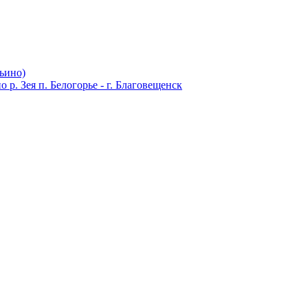
льино)
р. Зея п. Белогорье - г. Благовещенск