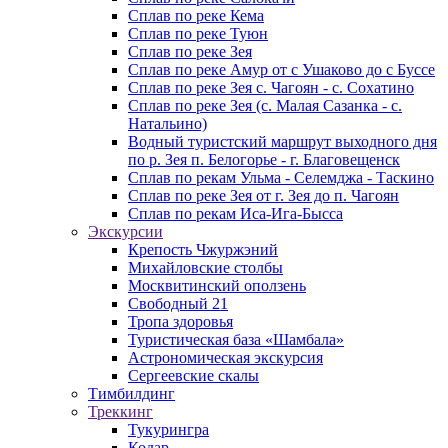
Сплав по реке Кема
Сплав по реке Туюн
Сплав по реке Зея
Сплав по реке Амур от с Ушаково до с Буссе
Cплав по реке Зея с. Чагоян - с. Сохатино
Cплав по реке Зея (c. Малая Сазанка - с.
Натальино)
Водный туристский маршрут выходного дня
по р. Зея п. Белогорье - г. Благовещенск
Сплав по рекам Ульма - Селемджа - Таскино
Сплав по реке Зея от г. Зея до п. Чагоян
Сплав по рекам Иса-Ига-Бысса
Экскурсии
Крепость Чжуржэний
Михайловские столбы
Москвитинский оползень
Свободный 21
Тропа здоровья
Туристическая база «Шамбала»
Астрономическая экскурсия
Сергеевские скалы
Тимбилдинг
Треккинг
Тукурингра
Кодар