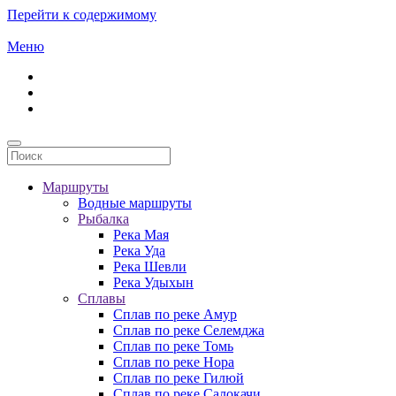
Перейти к содержимому
Меню
Маршруты
Водные маршруты
Рыбалка
Река Мая
Река Уда
Река Шевли
Река Удыхын
Сплавы
Сплав по реке Амур
Сплав по реке Селемджа
Сплав по реке Томь
Сплав по реке Нора
Сплав по реке Гилюй
Сплав по реке Салокачи