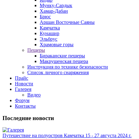
Мунку-Сардык
Хамар-Дабан
Брюс
Аршан Восточные Саяны
Камчатка
Кунашир
Эльбрус
Храмовые горы
Пещеры
Бираканские пещеры
Макрушенская пещера
Инструкция по технике безопасности
Список личного снаряжения
Прайс
Новости
Галерея
Видео
Форум
Контакты
Последние новости
Путешествие на полуостров Камчатка 15 - 27 августа 2024 г.