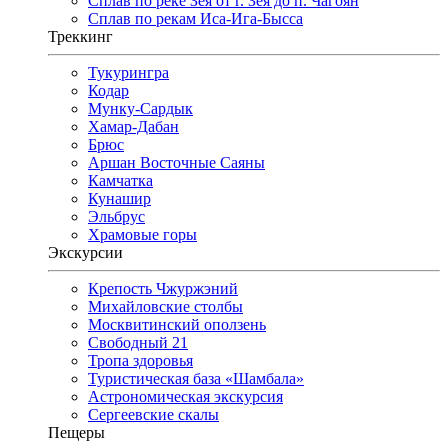
Сплав по реке Зея от г. Зея до п. Чагоян
Сплав по рекам Иса-Ига-Бысса
Треккинг
Тукурингра
Кодар
Мунку-Сардык
Хамар-Дабан
Брюс
Аршан Восточные Саяны
Камчатка
Кунашир
Эльбрус
Храмовые горы
Экскурсии
Крепость Чжуржэний
Михайловские столбы
Москвитинский оползень
Свободный 21
Тропа здоровья
Туристическая база «Шамбала»
Астрономическая экскурсия
Сергеевские скалы
Пещеры