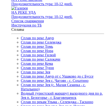
Продолжительность тура: 10-12 дней.
НА РЕКЕ УДА
Продолжительность тура: 10-12 дней.
Список снаряжения
Инструкция по ТБ
Сплавы
Сплав по реке Амур
Сплав по реке Селемджа
Сплав по реке Томь
Сплав по реке Нора
Сплав по реке Гилюй
Сплав по реке Салокачи
Сплав по реке Кема
Сплав по реке Туюн
Сплав по реке Зея
Сплав по реке Амур от с Ушаково до с Буссе
Cплав по реке Зея с. Чагоян - с. Сохатино
Cплав по реке Зея (c. Малая Сазанка - с.
Натальино)
Водный туристский маршрут выходного дня по р.
Зея п. Белогорье - г. Благовещенск
Сплав по рекам Ульма - Селемджа - Таскино