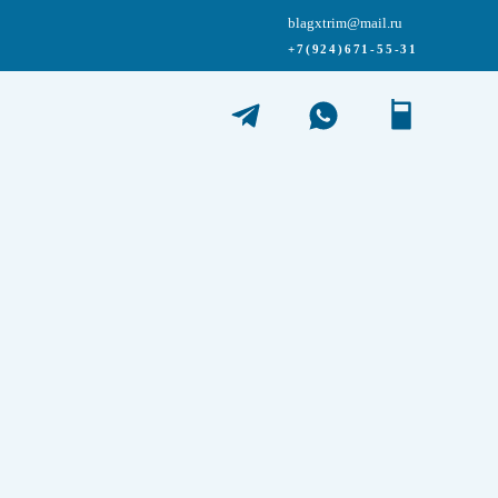
blagxtrim@mail.ru
+7(924)671-55-31